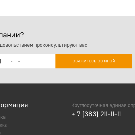
нинский р-н"
Поиск по варианту, выбра
будут предлагаться вариа
мпании?
содержат вводимое значе
значениям одновременно
удовольствием проконсультируют вас
СВЯЖИТЕСЬ СО МНОЙ
рдск"
Поиск по варианту, выбра
будут предлагаться вариа
содержат вводимое значе
значениям одновременно
ормация
Круглосуточная единая сп
+ 7 (383) 211-11-11
пка
ный"
Поиск по варианту, выбра
ажа
будут предлагаться вариа
н