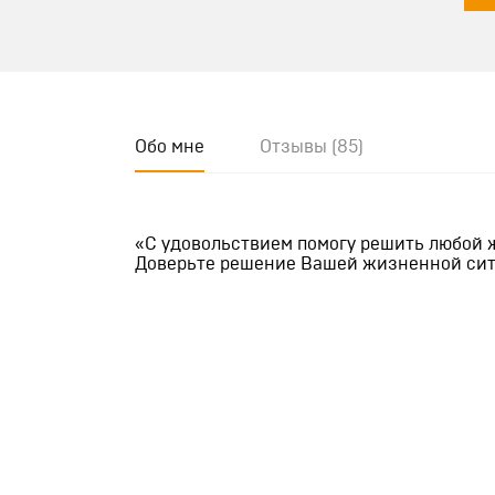
"60"
"35 
ПРИКРЕПИТЕ 
Файл не выбра
Обо мне
Отзывы (85)
Место
"Ака
Согласе
"Вас
на сайт
"За
«С удовольствием помогу решить любой 
"Зат
Доверьте решение Вашей жизненной сит
"Кл
"Лев
"Мет
"Пра
"Род
"Се
"Тро
"Юг