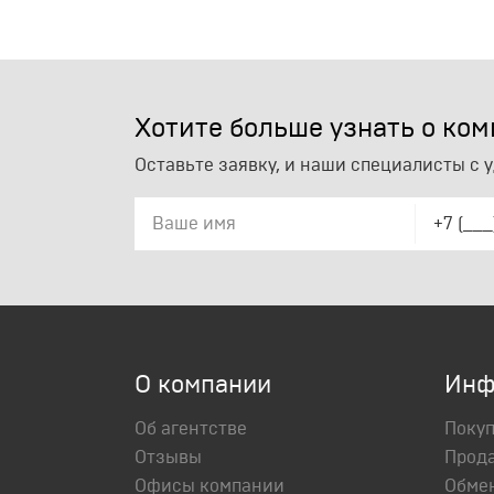
Район
"Ле
Хотите больше узнать о ко
Оставьте заявку, и наши специалисты с 
Город
"Бе
О компании
Инф
Об агентстве
Поку
Микрорайон
"Юж
Отзывы
Прод
Офисы компании
Обме