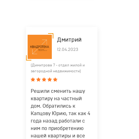
("кухня 10 кухня 50") поиск будет
проводится по квартирам с
площадью кухни "от 10 до 50".
Срок сдачи
"Сдан",
Поиск по варианту, выбранному
Дмитрий
"1 квартал 2020
из списка. В списке будут
год",
предлагаться варианты,
12.04.2023
"1 квартал 2019
которые начинаются или
год 3 квартал
содержат вводимое значение.
2020 год",
(Димитрова 7 - отдел жилой и
"сдан 3
Поиск по диапазонам сроков
загородной недвижимости)
квартал 2018
сдачи: "1 квартал 2019 год 3
год",
квартал 2020 год" - квартиры со
"1 квартал 2018
сроком сдачи с 1 квартала 2019
год 2019 год",
года по 3 квартал 2020 года;
Решили сменить нашу
"2016 год 3
"сдан 3 квартал 2018 год" -
квартиру на частный
квартал 2019
квартиры в уже сданном доме,
дом. Обратились к
год",
а так же со сроком сдачи до 3
"1 квартал 2019
квартала 2015 года; "1-3 квартал
Капцову Юрию, так как 4
год",
2020 год" - квартиры со сроком
года назад работали с
"1-3 квартал
сдачи между 1-ым и 3-им
ним по приобретению
2020 год",
кварталами 2020 года; "2017–
"2017-2018 год"
2018 год" — квартиры со сроком
нашей квартиры и все