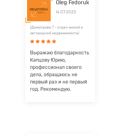
которые начинаются или
Oleg Fedoruk
содержат вводимое значение.
14.07.2023
Поиск по нескольким значениям
одновременно возможен.
(Димитрова 7 - отдел жилой и
загородной недвижимости)
Город
"Бердск"
Поиск по варианту, выбранному
из списка. В списке будут
предлагаться варианты,
Выражаю благодарность
которые начинаются или
содержат вводимое значение.
Капцову Юрию,
Поиск по нескольким значениям
профессионал своего
одновременно возможен.
дела, обращаюсь не
первый раз и не первый
Микрорайон
"Южный"
Поиск по варианту, выбранному
год. Рекомендую.
из списка. В списке будут
предлагаться варианты,
Название
"Огни Сибири"
которые начинаются или
комплекса
содержат вводимое значение.
Поиск по нескольким значениям
одновременно возможен.