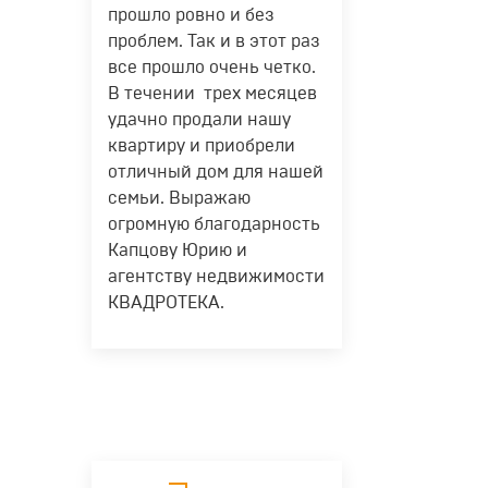
сдачи с 2017 по 2018 год.
прошло ровно и без
проблем. Так и в этот раз
Важно указывать ключевое
слово "год" после числа (см.
все прошло очень четко.
пример), чтобы система
В течении трех месяцев
определила что поиск идет по
удачно продали нашу
сроку сдачи.
квартиру и приобрели
отличный дом для нашей
семьи. Выражаю
огромную благодарность
Капцову Юрию и
агентству недвижимости
КВАДРОТЕКА.