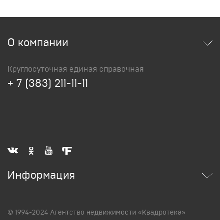
О компании
Об агентстве
Круглосуточная единая справочная
Отзывы
+ 7 (383) 211-11-11
Офисы компании
Новости
Стоимость услуг
Гарантии компании
Обучение
Карьера в компании
Информация
Покупка
Продажа
© 1994-2024 Агентство недвижимости «Квадротека»